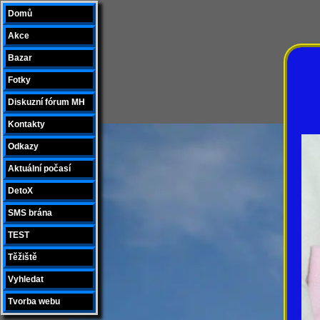
Domů
Akce
Bazar
Fotky
Diskuzní fórum MH
Kontakty
Odkazy
Aktuální počasí
DetoX
SMS brána
TEST
Těžiště
Vyhledat
Tvorba webu