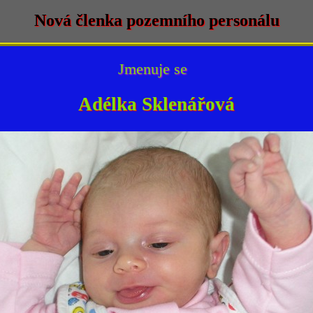
Nová členka pozemního personálu
Jmenuje se
Adélka Sklenářová