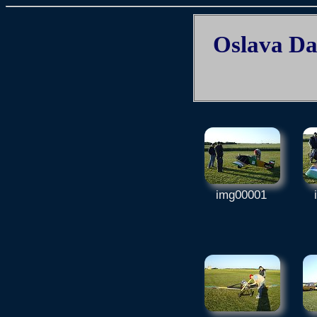
Oslava Dal
img00001