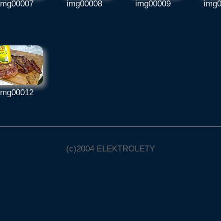
img00007
img00008
img00009
img
img00012
(c)2004
ELEKTROLETY