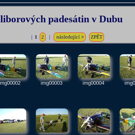
iborových padesátin v Dubu
|
1
2
|
následující
>
ZPĚT
img00002
img00003
img00004
img