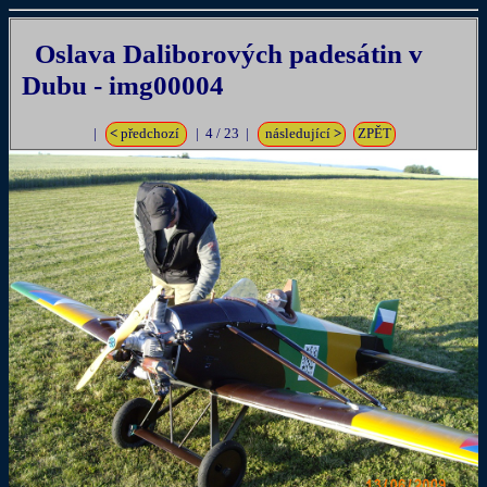
Oslava Daliborových padesátin v
Dubu - img00004
|
<
předchozí
| 4 / 23 |
následující
>
ZPĚT