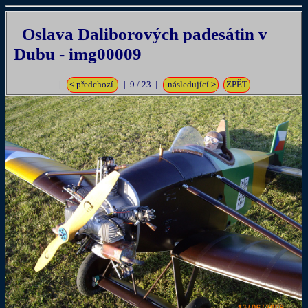
Oslava Daliborových padesátin v
Dubu - img00009
|
<
předchozí
| 9 / 23 |
následující
>
ZPĚT