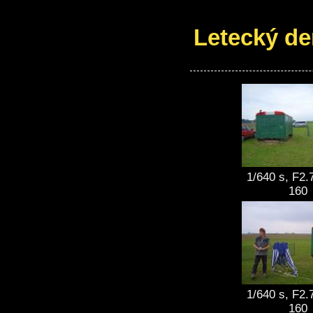
Letecký de
1/640 s, F2.
160
1/640 s, F2.
160