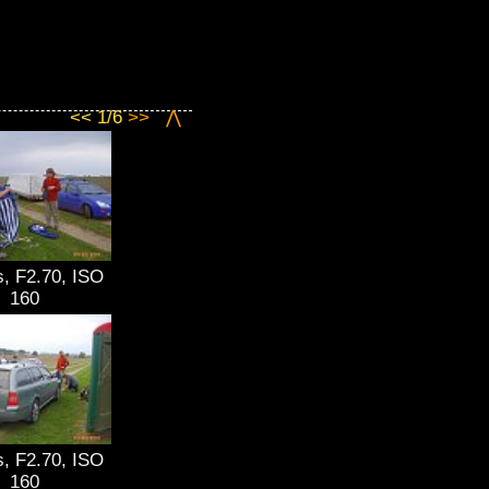
<< 1/6
>>
⋀
s, F2.70, ISO
160
s, F2.70, ISO
160