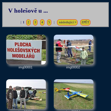
V holešově u ...
|
1
2
3
4
5
|
následující
>
ZPĚT
img00001
img00002