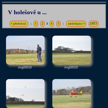
V holešově u ...
<
předchozí
|
1
2
3
4
5
|
následující
>
ZPĚT
img00019
img00020