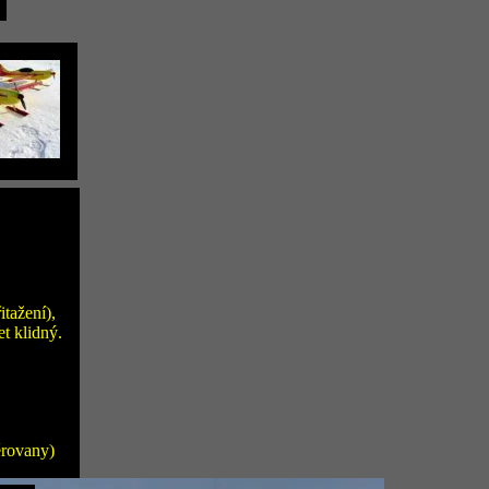
itažení),
et klidný.
ěrovany)