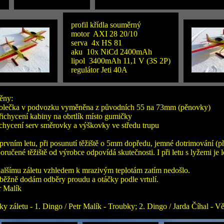
profil křídla souměrný
motor AXI 28 20/10
serva 4x HS 81
aku 10x NiCd 2400mAh
lipol 3400mAh 11,1 V (3S 2P)
regulátor Jeti 40A
ěny:
olečka v podvozku vyměněna z původních 55 na 73mm (pěnovky)
řichycení kabiny na obrtlík místo gumičky
chycení serv směrovky a výškovky ve středu trupu
 prvním letu, při posunutí těžiště o 5mm dopředu, jemné dotrimování (př
oručené těžiště od výrobce odpovídá skutečnosti. I při letu s lyžemi je l
alšímu záletu vzhledem k mrazivým teplotám zatím nedošlo.
běžně dodám odběry proudu a otáčky podle vrtulí.
r Malík
tky záletu - 1. Dingo / Petr Malík - Troubky; 2. Dingo / Jarda Číhal - V