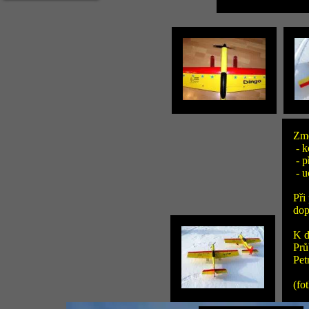
Zm
- k
- p
- u
Při
dop
K d
Prů
Pet
(fo