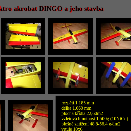
ktro akrobat DINGO a jeho stavba
rozpětí 1.185 mm
délka 1.060 mm
plocha křídla 22,6dm2
vzletová hmotnost 1.500g (10NiCd)
plošné zatížení 48,8-56,4 g/dm2
vrtule 10x6