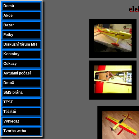
Domů
ele
Akce
Bazar
Fotky
Diskuzní fórum MH
Kontakty
Odkazy
Aktuální počasí
DetoX
SMS brána
TEST
Těžiště
Vyhledat
Tvorba webu