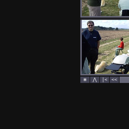
⋇
⋀
∣<
<<