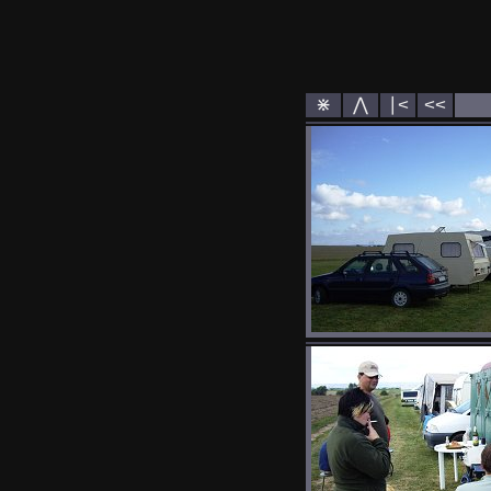
⋇
⋀
∣<
<<