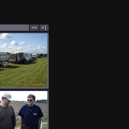
>>
>∣