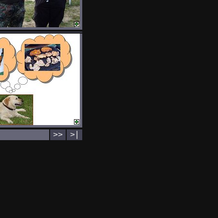
>>
>∣