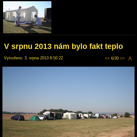
V srpnu 2013 nám bylo fakt teplo
Vytvořeno: 3. srpna 2013 8:50:22
<<
6/30
>>
⋀