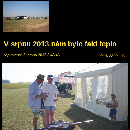
V srpnu 2013 nám bylo fakt teplo
Vytvořeno: 3. srpna 2013 8:48:46
<<
4/30
>>
⋀