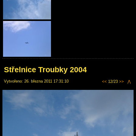
Střelnice Troubky 2004
Vytvořeno: 26. března 2011 17:31:10
<<
12/23
>>
⋀