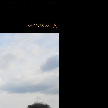
<<
11/23
>>
⋀