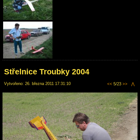
Střelnice Troubky 2004
Vytvořeno: 26. března 2011 17:31:10
<<
5/23
>>
⋀