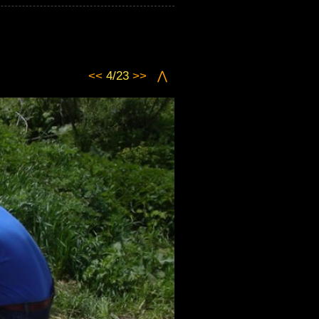
<<
4/23
>>
⋀