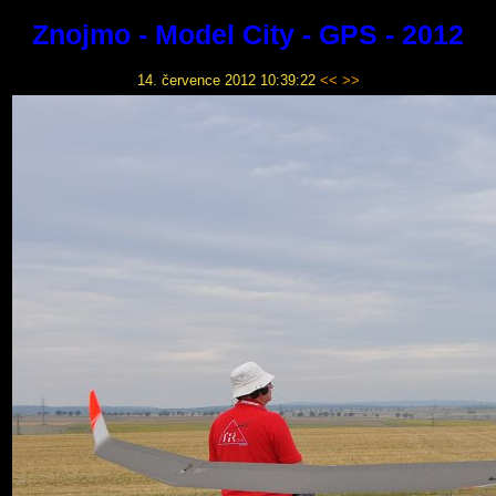
Znojmo - Model City - GPS - 2012
14. července 2012 10:39:22
<<
>>