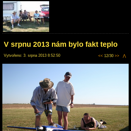
V srpnu 2013 nám bylo fakt teplo
Vytvořeno: 3. srpna 2013 8:52:50
<<
12/30
>>
⋀