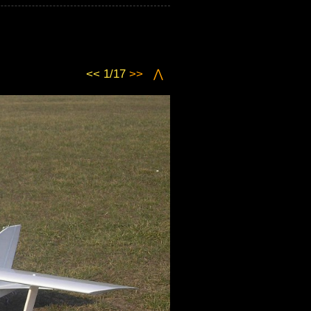
<< 1/17
>>
⋀