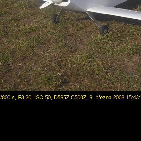
/800 s, F3.20, ISO 50, D595Z,C500Z, 9. března 2008 15:43