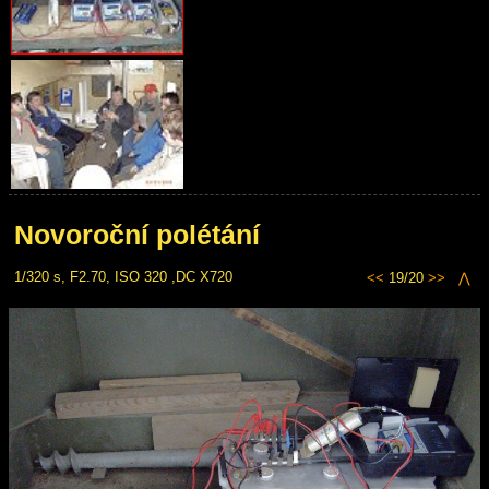
Novoroční polétání
1/320 s, F2.70, ISO 320 ,DC X720
<<
19/20
>>
⋀