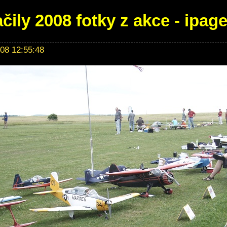
čily 2008 fotky z akce - ipag
008 12:55:48