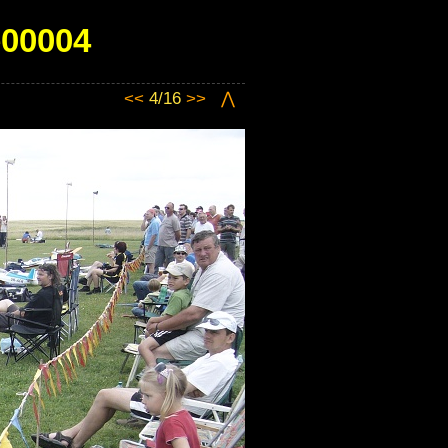
e00004
<<
4/16
>>
⋀