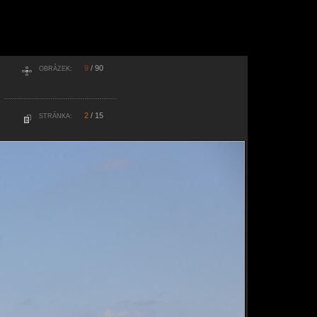
9
/ 90
OBRÁZEK:
2
/ 15
STRÁNKA: