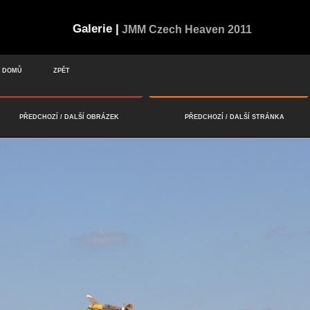
Galerie |
JMM Czech Heaven 2011
DOMŮ
ZPĚT
PŘEDCHOZÍ
/
DALŠÍ
OBRÁZEK
PŘEDCHOZÍ
/
DALŠÍ
STRÁNKA