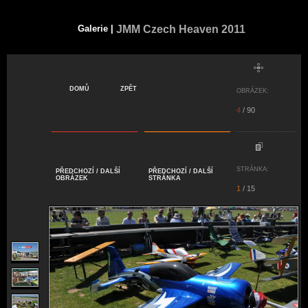
JMM Czech Heaven 2011
Galerie |
DOMŮ
ZPĚT
OBRÁZEK:
4
/ 90
STRÁNKA:
PŘEDCHOZÍ
/
DALŠÍ
PŘEDCHOZÍ /
DALŠÍ
OBRÁZEK
STRÁNKA
1
/ 15