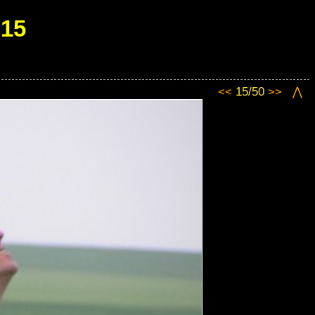
015
<<
15/50
>>
⋀