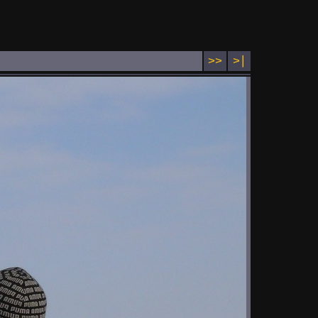
>>
>∣