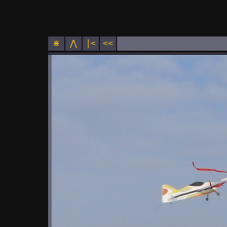
⋇
⋀
∣<
<<