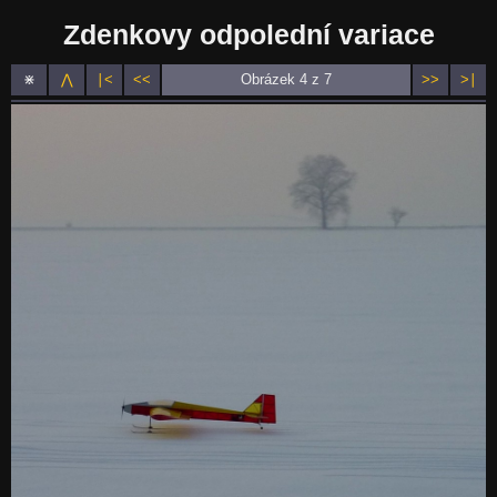
Zdenkovy odpolední variace
⋇
⋀
∣<
<<
Obrázek 4 z 7
>>
>∣