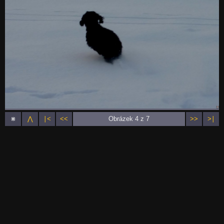
⋇
⋀
∣<
<<
Obrázek 4 z 7
>>
>∣