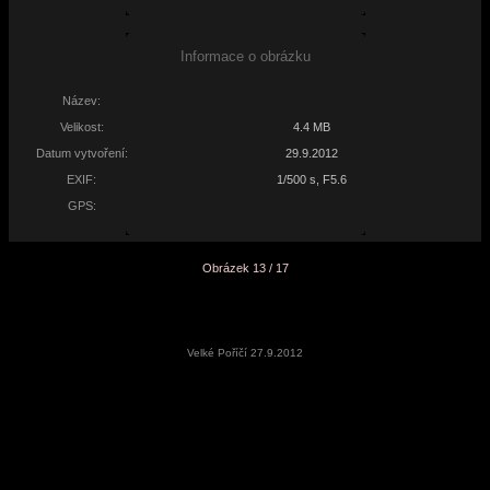
Informace o obrázku
Název:
Velikost:
4.4 MB
Datum vytvoření:
29.9.2012
EXIF:
1/500 s, F5.6
GPS:
Obrázek 13 / 17
Velké Poříčí 27.9.2012