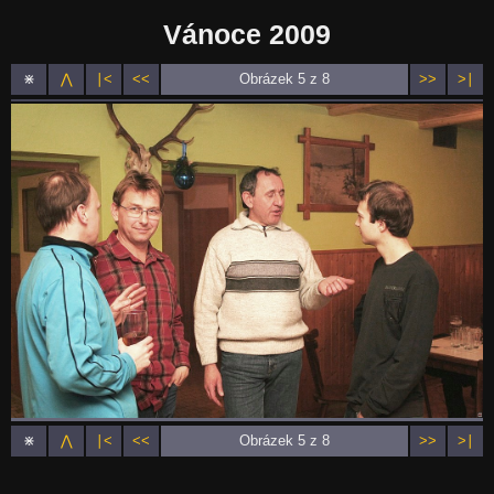
Vánoce 2009
⋇
⋀
∣<
<<
Obrázek 5 z 8
>>
>∣
⋇
⋀
∣<
<<
Obrázek 5 z 8
>>
>∣