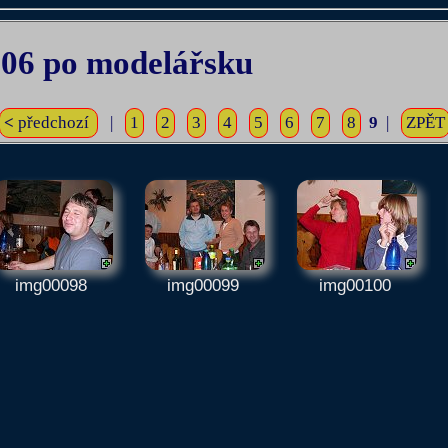
006 po modelářsku
<
předchozí
|
1
2
3
4
5
6
7
8
9
|
ZPĚT
img00098
img00099
img00100