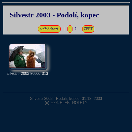
Silvestr 2003 - Podolí, kopec
<
předchozí
|
1
2
|
ZPĚT
silvestr-2003-kopec-013
Silvestr 2003 - Podolí, kopec, 31.12. 2003
(c) 2004
ELEKTROLETY