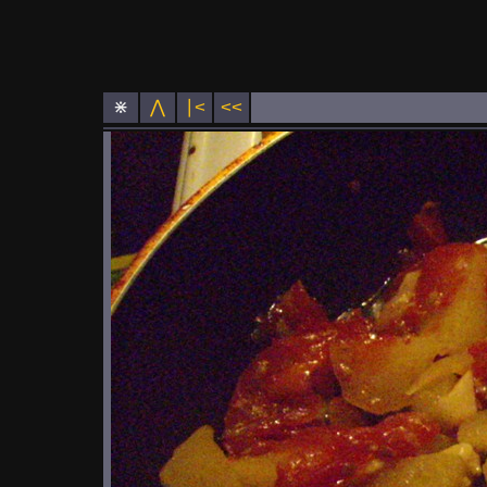
⋇
⋀
∣<
<<