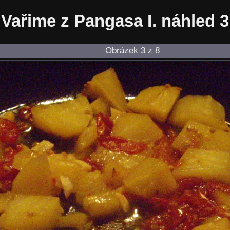
Vařime z Pangasa I. náhled 3
Obrázek 3 z 8