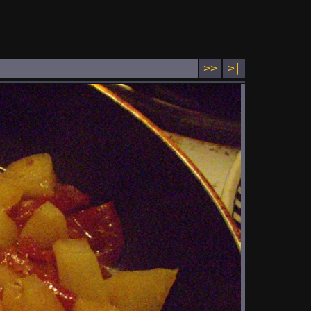
>>
>∣