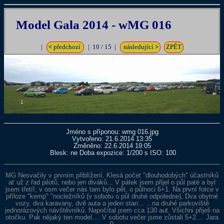
Model Gala 2014 - wMG 016
|
<
předchozí
| 10 / 15 |
následující
>
ZPĚT
Jméno s příponou: wmg 016.jpg
Vytvořeno: 21.6.2014 13:35
Změněno: 22.6.2014 19:05
Blesk: ne Doba expozice: 1/200 s ISO: 100
MG Nesvačily v prvním přiblížení. Klesá počet "dlouhodobých" účastníků
ať už z řad pilotů, nebo jen diváků... V pátek jsem přijel o půl paté a byl
jsem třetí!, v osm večer nás tam bylo pět, o půlnoci 6+1. Na první fotce v
příloze "kemp" "nocležníků (v sobotu o půl druhé odpoledne), Dva obytné
vozy, dva karavany, dvě auta a jeden stan... ...na druhé parkoviště
jednorázových návštěvníků. Napočítal jsem cca 130 aut. Všichni přijeli na
otočku. Pak nějaký ten model.... V sobotu večer jsme zůstali 5+2.... Jara