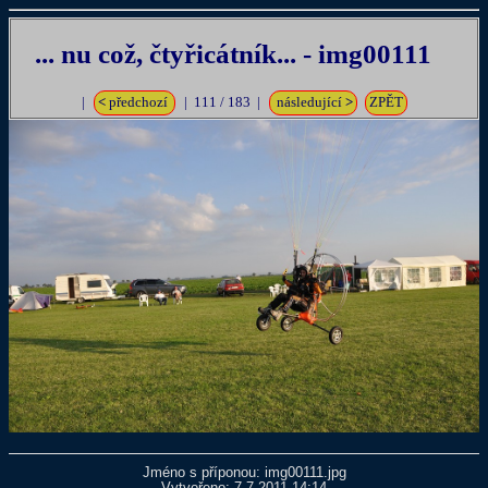
... nu což, čtyřicátník... - img00111
|
<
předchozí
| 111 / 183 |
následující
>
ZPĚT
Jméno s příponou: img00111.jpg