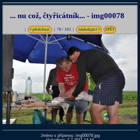
... nu což, čtyřicátník... - img00078
|
<
předchozí
| 78 / 183 |
následující
>
ZPĚT
Jméno s příponou: img00078.jpg