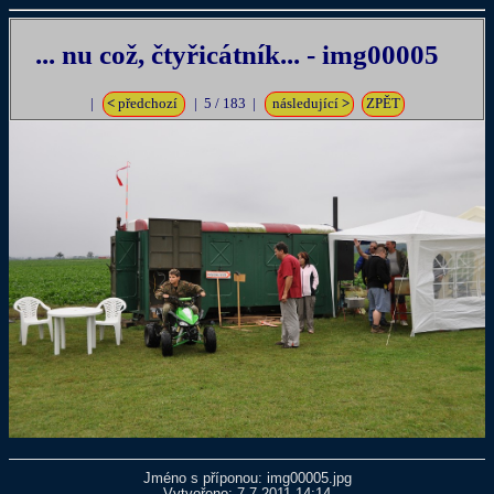
... nu což, čtyřicátník... - img00005
|
<
předchozí
| 5 / 183 |
následující
>
ZPĚT
Jméno s příponou: img00005.jpg