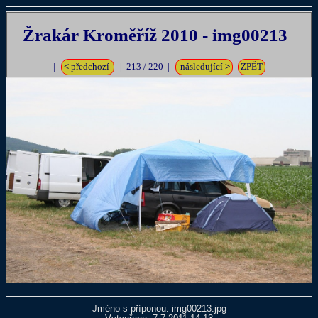
Žrakár Kroměříž 2010 - img00213
|
<
předchozí
| 213 / 220 |
následující
>
ZPĚT
Jméno s příponou: img00213.jpg