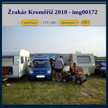
Žrakár Kroměříž 2010 - img00172
|
<
předchozí
| 172 / 220 |
následující
>
ZPĚT