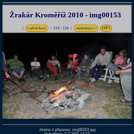
Žrakár Kroměříž 2010 - img00153
|
<
předchozí
| 153 / 220 |
následující
>
ZPĚT
Jméno s příponou: img00153.jpg