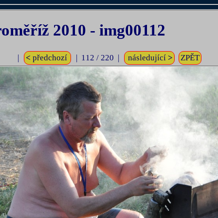
měříž 2010 - img00112
|
<
předchozí
| 112 / 220 |
následující
>
ZPĚT