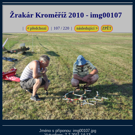
Žrakár Kroměříž 2010 - img00107
|
<
předchozí
| 107 / 220 |
následující
>
ZPĚT
Jméno s příponou: img00107.jpg