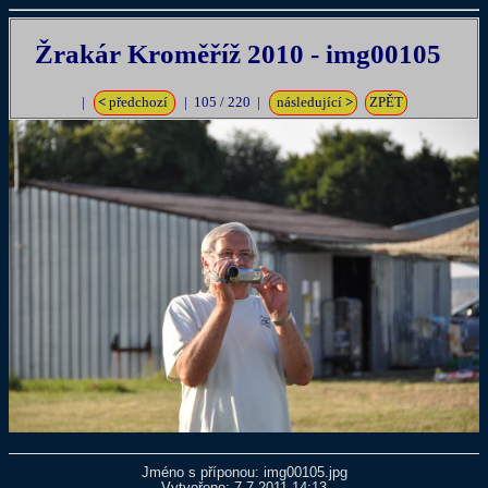
Žrakár Kroměříž 2010 - img00105
|
<
předchozí
| 105 / 220 |
následující
>
ZPĚT
Jméno s příponou: img00105.jpg