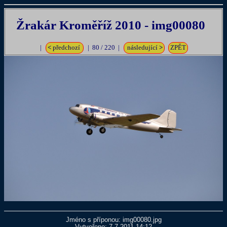
Žrakár Kroměříž 2010 - img00080
|
<
předchozí
| 80 / 220 |
následující
>
ZPĚT
Jméno s příponou: img00080.jpg