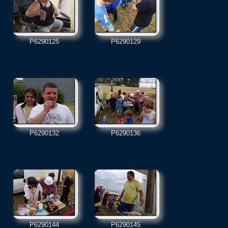
P6290125
P6290129
P6290132
P6290136
P6290144
P6290145