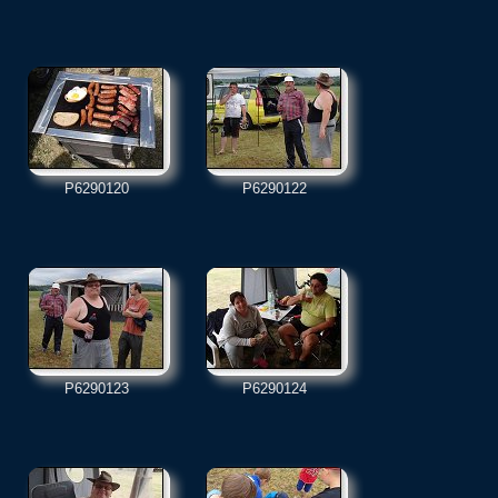
P6290120
P6290122
P6290123
P6290124