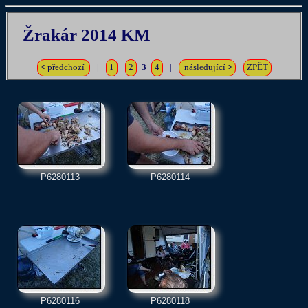
Žrakár 2014 KM
<
předchozí
|
1
2
3
4
|
následující
>
ZPĚT
P6280113
P6280114
P6280116
P6280118