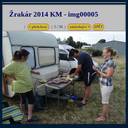
Žrakár 2014 KM - img00005
|
<
předchozí
| 5 / 56 |
následující
>
ZPĚT