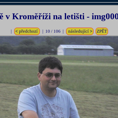
ě v Kroměříži na letišti - img00
|
<
předchozí
| 10 / 106 |
následující
>
ZPĚT