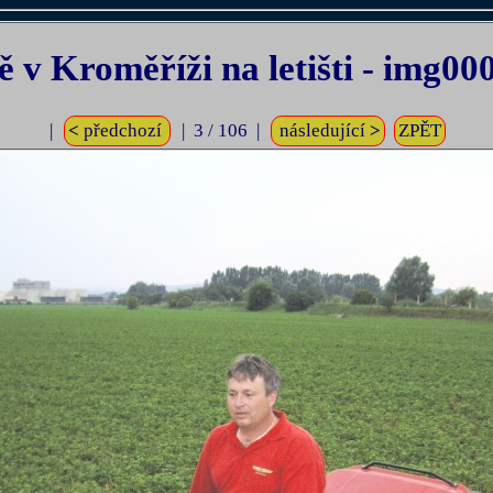
ě v Kroměříži na letišti - img00
|
<
předchozí
| 3 / 106 |
následující
>
ZPĚT