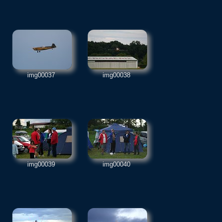
img00037
img00038
img00039
img00040