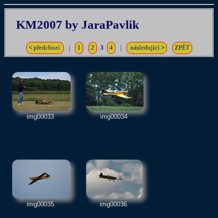
KM2007 by JaraPavlik
<
předchozí
|
1
2
3
4
|
následující
>
ZPĚT
img00033
img00034
img00035
img00036