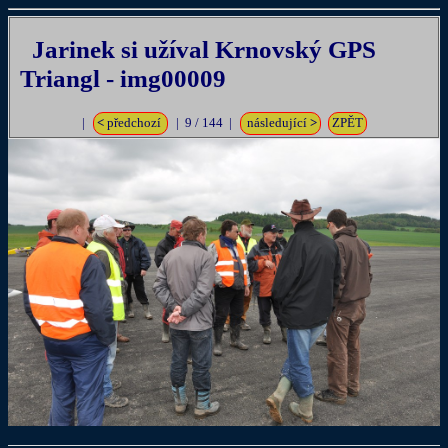
Jarinek si užíval Krnovský GPS
Triangl - img00009
|
<
předchozí
| 9 / 144 |
následující
>
ZPĚT