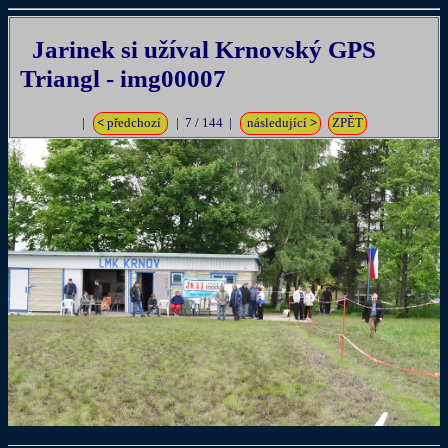
Jarinek si užíval Krnovský GPS
Triangl - img00007
|
<
předchozí
| 7 / 144 |
následující
>
ZPĚT