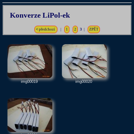
Konverze LiPol-ek
<
předchozí
|
1
2
3
|
ZPĚT
img00019
img00020