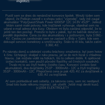
img00021
Pustil sem se dnes do nenáročné konverze lipolek. Minulý týden sem
objevil, že Pelikán zavedl v e-shopu sekci
"výprodej"
, tady mě zaujal
akumulátor
"PolyQuest/Shark Power 6000SP 12C 14.8V 4S2P"
. Jelikož
létám samé malé potvory, kde trojčlánek vyhovuje, objednal sem na
udané e-mail adrese dva kusy. Obratem mi byla zaslána odpověď, že to
ještě ten den posílají. Protože to bylo v pátek, byl mi balíček doručen v
pondělí dopoledne. Cena za oba akumulátory i s poštovným, byla 3.060,-
Kč. Cestou ze zaměstnání sem se zastavil u Bídy v Satrii, kde sem
dokoupil servisní konektory a smršťovačky. Stálo to tři kila, takže zatím
3.360,-Kč.
Po návratu domů a odebrání vzorku bráchovy smaženice, byl jsem hotov
k činu. Uchopujíc skalpel v ruku pravou, jal se do nich řezat s chladnou
hlavou. Jak můžete vidět na fotkách, šlo to celkem dobře. K opětovné
izolaci kontaktů, sem použil původní flastříky od čínských soudruhů.
Trvalo mi to asi čtyři hodiny čistého času. Konverzí vzniklo šest
akumulátorů, dva dvojčlánky 2S1P - 3000mAh - 12C a čtyři trojčlánky
3S1P - 3000mAh - 12C. Přepočtená cena je pak 420,-Kč za dvojčlánek a
630,-Kč za trojčlánek.
Ať sem prohledával web sebelíp, za takovou cenu, sem nic neobjevil.
Snad toto bude někomu inspirací, jak ušetřit. Ještě mají devět kusů.
(c)2004
ELEKTROLETY