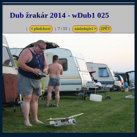
Dub žrakár 2014 - wDub1 025
|
<
předchozí
| 7 / 15 |
následující
>
ZPĚT